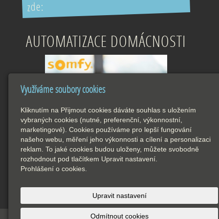
zde:
AUTOMATIZACE DOMÁCNOSTI
Využíváme soubory cookies
Kliknutím na Přijmout cookies dáváte souhlas s uložením
vybraných cookies (nutné, preferenční, výkonnostní,
marketingové). Cookies používáme pro lepší fungování
našeho webu, měření jeho výkonnosti a cílení a personalizaci
reklam. To jaké cookies budou uloženy, můžete svobodně
rozhodnout pod tlačítkem Upravit nastavení.
Prohlášení o cookies.
Upravit nastavení
Odmítnout cookies
© 2026
Interfer s. r. o.
-
|
Mapa webu