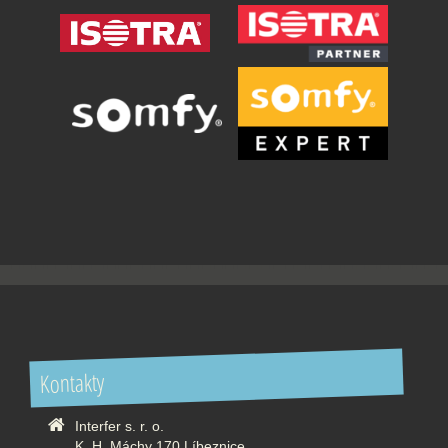
Kontakty
Interfer s. r. o.
K. H. Máchy 170 Líbeznice