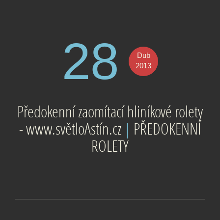
28
Dub
2013
Předokenní zaomítací hliníkové rolety
- www.světloAstín.cz
|
PŘEDOKENNÍ
ROLETY