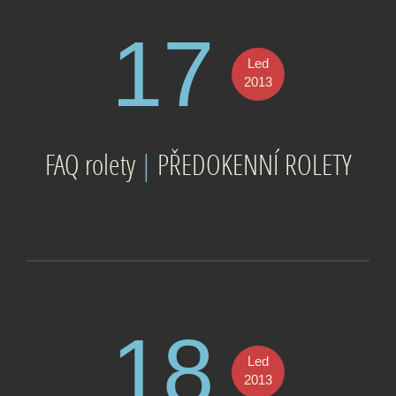
17
Led
2013
FAQ rolety
|
PŘEDOKENNÍ ROLETY
18
Led
2013