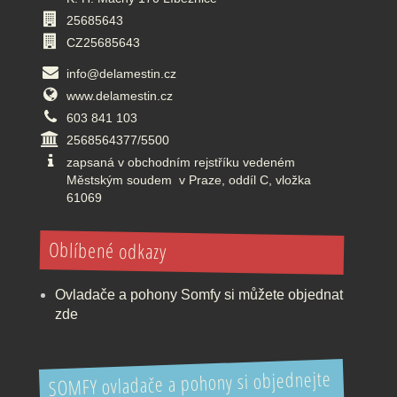
25685643
CZ25685643
info@delamestin.cz
www.delamestin.cz
603 841 103
2568564377/5500
zapsaná v obchodním rejstříku vedeném
Městským soudem v Praze, oddíl C, vložka
61069
Oblíbené odkazy
Ovladače a pohony Somfy si můžete objednat
zde
SOMFY ovladače a pohony si objednejte