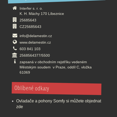
Interfer s. r. o.
K. H. Máchy 170 Líbeznice
25685643
CZ25685643
info@delamestin.cz
www.delamestin.cz
603 841 103
2568564377/5500
zapsaná v obchodním rejstříku vedeném
Městským soudem v Praze, oddíl C, vložka
61069
Oblíbené odkazy
Ovladače a pohony Somfy si můžete objednat
zde