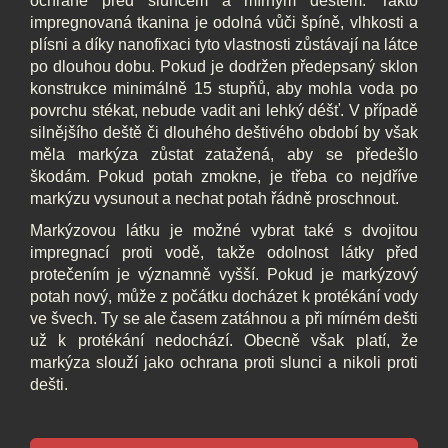
ochraně před sluncem a mírným deštěm. Takto
impregnovaná tkanina je odolná vůči špíně, vlhkosti a
plísni a díky nanofixaci tyto vlastnosti zůstávají na látce
po dlouhou dobu. Pokud je dodržen předepsaný sklon
konstrukce minimálně 15 stupňů, aby mohla voda po
povrchu stékat, nebude vadit ani lehký déšť. V případě
silnějšího deště či dlouhého deštivého období by však
měla markýza zůstat zatažená, aby se předešlo
škodám. Pokud potah zmokne, je třeba co nejdříve
markýzu vysunout a nechat potah řádně proschnout.
Markýzovou látku je možné vybrat také
s dvojitou
impregnací proti vodě
, takže odolnost látky před
protečením je významně vyšší. Pokud je markýzový
potah nový, může z počátku docházet k protékání vody
ve švech. Ty se ale časem zatáhnou a při mírném dešti
už k protékání nedochází. Obecně však platí, že
markýza slouží jako ochrana proti slunci a nikoli proti
dešti.