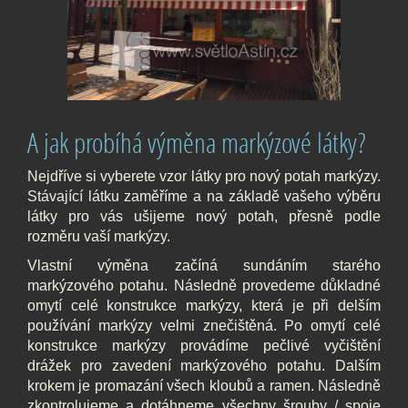
A jak probíhá výměna markýzové látky?
Nejdříve si
vyberete vzor látky pro nový potah markýzy
.
Stávající látku zaměříme a na základě vašeho výběru
látky pro vás ušijeme nový potah, přesně podle
rozměru vaší markýzy.
Vlastní výměna začíná sundáním starého
markýzového potahu. Následně provedeme důkladné
omytí celé konstrukce markýzy, která je při delším
používání markýzy velmi znečištěná. Po omytí celé
konstrukce markýzy provádíme pečlivé vyčištění
drážek pro zavedení markýzového potahu. Dalším
krokem je promazání všech kloubů a ramen. Následně
zkontrolujeme a dotáhneme všechny šrouby / spoje