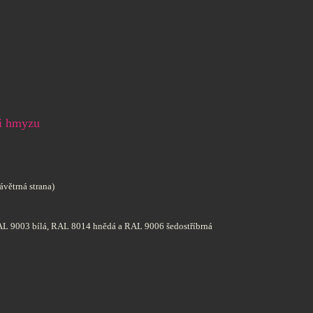
ti hmyzu
ávětrná strana)
 RAL 9003 bílá, RAL 8014 hnědá a RAL 9006 šedostříbrná