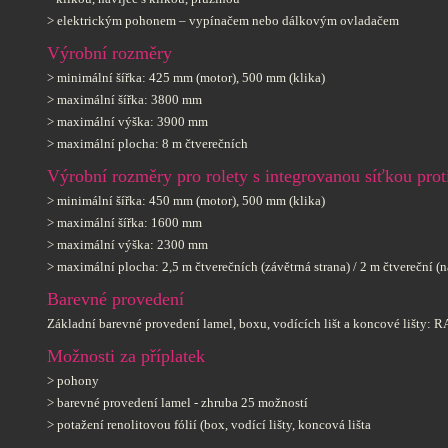
> elektrickým pohonem – vypínačem nebo dálkovým ovladačem
Výrobní rozměry
> minimální šířka: 425 mm (motor), 500 mm (klika)
> maximální šířka: 3800 mm
> maximální výška: 3900 mm
> maximální plocha: 8 m čtverečních
Výrobní rozměry pro rolety s integrovanou síťkou pro
> minimální šířka: 450 mm (motor), 500 mm (klika)
> maximální šířka: 1600 mm
> maximální výška: 2300 mm
> maximální plocha: 2,5 m čtverečních (závětrná strana) / 2 m čtvereční (n
Barevné provedení
Základní barevné provedení lamel, boxu, vodících lišt a koncové lišty:
Možnosti za příplatek
> pohony
> barevné provedení lamel - zhruba 25 možností
> potažení renolitovou fólií (box, vodící lišty, koncová lišta