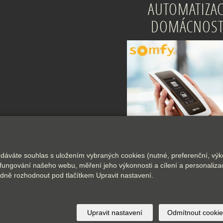
AUTOMATIZA
DOMÁCNOST
 dáváte souhlas s uložením vybraných cookies (nutné, preferenční, výk
fungování našeho webu, měření jeho výkonnosti a cílení a personalizac
ně rozhodnout pod tlačítkem Upravit nastavení.
© 2026
Interfer s. r. o.
-
|
Mapa webu
Upravit nastavení
Odmítnout cookie