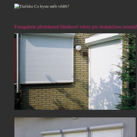
Fotogalerie předokenní hliníkové rolety pro dodatečnou montáž