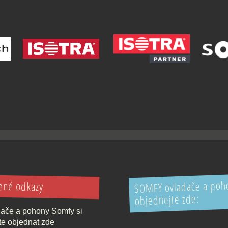
SOMFY ovladače a poho
ené odkazy
objednejte zde:
ače a pohony Somfy si
e objednat zde