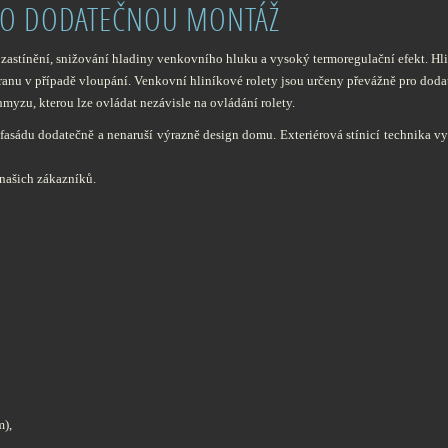
PRO DODATEČNOU MONTÁŽ
zastínění, snižování hladiny venkovního hluku a vysoký termoregulační efekt. Hl
ábranu v případě vloupání. Venkovní hliníkové rolety jsou určeny převážně pro dod
yzu, kterou lze ovládat nezávisle na ovládání rolety.
 fasádu dodatečně a nenaruší výrazně design domu. Exteriérová stínicí technika v
 našich zákazníků.
m),