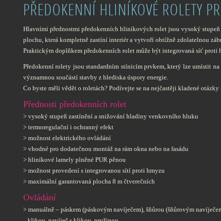
PŘEDOKENNÍ HLINÍKOVÉ ROLETY 
Hlavními přednostmi předokenních hliníkových rolet jsou vysoký stupeň 
plochu, která kompletně zastíní interiér a vytvoří obtížně zdolatelnou z
Praktickým doplňkem předokenních rolet může být integrovaná síť proti hm
Předokenní rolety jsou standardním stínicím prvkem, který lze umístit na
významnou součástí stavby z hlediska úspory energie.
Co byste měli vědět o roletách?
Podívejte se na nejčastěji kladené otázky
Přednosti předokenních rolet
> vysoký stupeň zastínění a snižování hladiny venkovního hluku
> termoregulační i ochranný efekt
> možnost elektrického ovládání
> vhodné pro dodatečnou montáž na rám okna nebo na fasádu
> hliníkové lamely plněné PUR pěnou
> možnost provedení s integrovanou sítí proti hmyzu
> maximální garantovaná plocha 8 m čtverečních
Ovládání
> manuálně – páskem (páskovým navíječem), šňůrou (šňůrovým navíječe
klikou, navíječ s klikou, pružinou