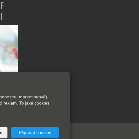
CE
I
onnostní, marketingové).
i reklam. To jaké cookies
s
Přijmout cookies