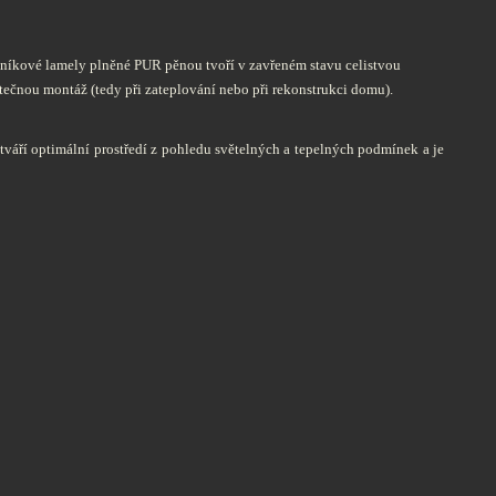
iníkové lamely plněné PUR pěnou tvoří v zavřeném stavu celistvou
atečnou montáž (tedy při zateplování nebo při rekonstrukci domu).
ytváří optimální prostředí z pohledu světelných a tepelných podmínek a je