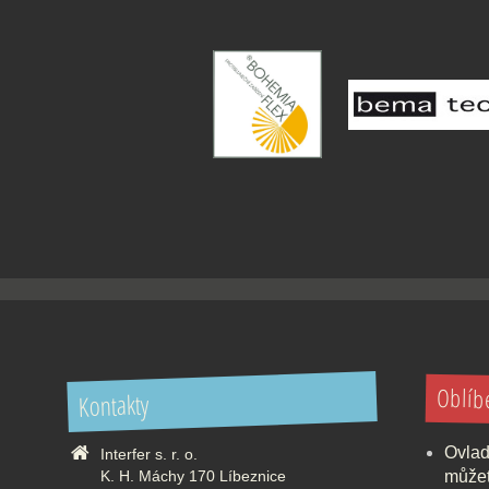
Oblíb
Kontakty
Ovlad
Interfer s. r. o.
K. H. Máchy 170 Líbeznice
můžet