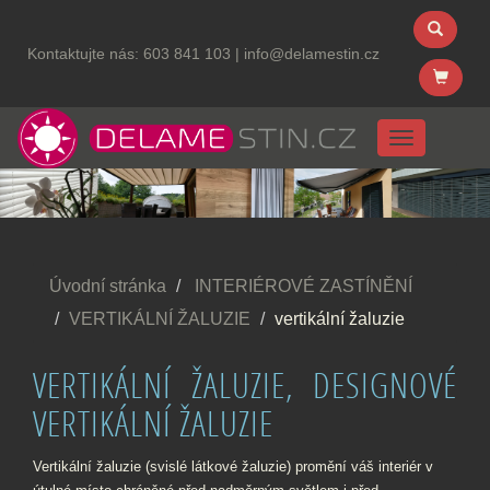
Kontaktujte nás:
603 841 103
|
info@delamestin.cz
Menu
Úvodní stránka
INTERIÉROVÉ ZASTÍNĚNÍ
VERTIKÁLNÍ ŽALUZIE
vertikální žaluzie
VERTIKÁLNÍ ŽALUZIE, DESIGNOVÉ
VERTIKÁLNÍ ŽALUZIE
Vertikální žaluzie (svislé látkové žaluzie) promění váš interiér v