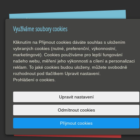
Kontakty
Využíváme soubory cookies
Interfer s. r. o.
K. H. Máchy 170 Líbeznice
Kliknutím na Přijmout cookies dáváte souhlas s uložením
25685643
vybraných cookies (nutné, preferenční, výkonnostní,
marketingové). Cookies používáme pro lepší fungování
CZ25685643
našeho webu, měření jeho výkonnosti a cílení a personalizaci
info@delamestin.cz
reklam. To jaké cookies budou uloženy, můžete svobodně
rozhodnout pod tlačítkem Upravit nastavení.
www.delamestin.cz
Prohlášení o cookies.
603 841 103
2568564377/5500
Upravit nastavení
zapsaná v obchodním rejstříku vedeném
Městským soudem v Praze, oddíl C, vložka
Odmítnout cookies
61069
Přijmout cookies
Oblíbené odkazy