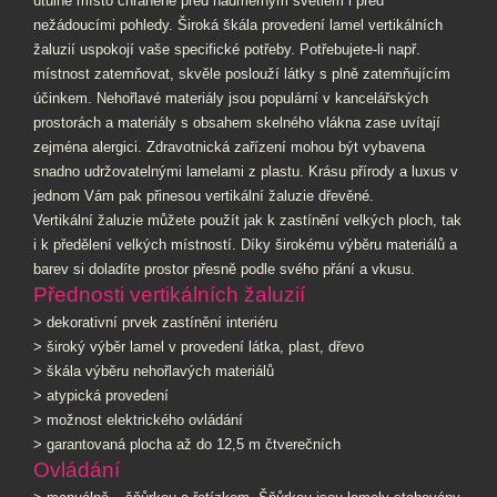
útulné místo chráněné před nadměrným světlem i před
nežádoucími pohledy. Široká škála provedení lamel vertikálních
žaluzií uspokojí vaše specifické potřeby. Potřebujete-li např.
místnost zatemňovat, skvěle poslouží látky s plně zatemňujícím
účinkem. Nehořlavé materiály jsou populární v kancelářských
prostorách a materiály s obsahem skelného vlákna zase uvítají
zejména alergici. Zdravotnická zařízení mohou být vybavena
snadno udržovatelnými lamelami z plastu. Krásu přírody a luxus v
jednom Vám pak přinesou vertikální žaluzie dřevěné.
Vertikální žaluzie můžete použít jak k zastínění velkých ploch, tak
i k předělení velkých místností. Díky širokému výběru materiálů a
barev si doladíte prostor přesně podle svého přání a vkusu.
Přednosti vertikálních žaluzií
> dekorativní prvek zastínění interiéru
> široký výběr lamel v provedení látka, plast, dřevo
> škála výběru nehořlavých materiálů
> atypická provedení
> možnost elektrického ovládání
> garantovaná plocha až do 12,5 m čtverečních
Ovládání