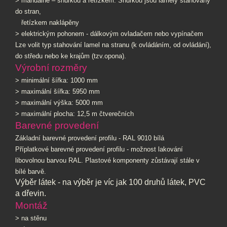
> manuálně – šňůrkou a řetízkem. Šňůrkou jsou lamely stahovány
do stran,
řetízkem naklápěny
> elektrickým pohonem - dálkovým ovladačem nebo vypínačem
Lze volit typ stahování lamel na stranu (k ovládáním, od ovládání),
do středu nebo ke krajům (tzv.opona).
Výrobní rozměry
> minimální šířka: 1000 mm
> maximální šířka: 5950 mm
> maximální výška: 5000 mm
> maximální plocha: 12,5 m čtverečních
Barevné provedení
Základní barevné provedení profilu - RAL 9010 bílá
Příplatkové barevné provedení profilu - možnost lakování
libovolnou barvou RAL. Plastové komponenty zůstávají stále v
bílé barvě.
Výběr látek - na výběr je víc jak 100 druhů látek, PVC
a dřevin.
Montáž
> na stěnu