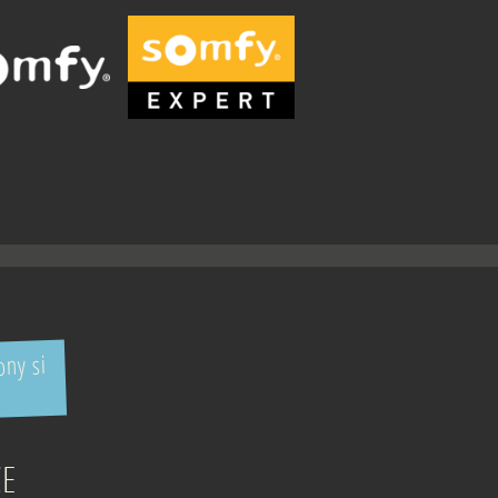
ny si
CE