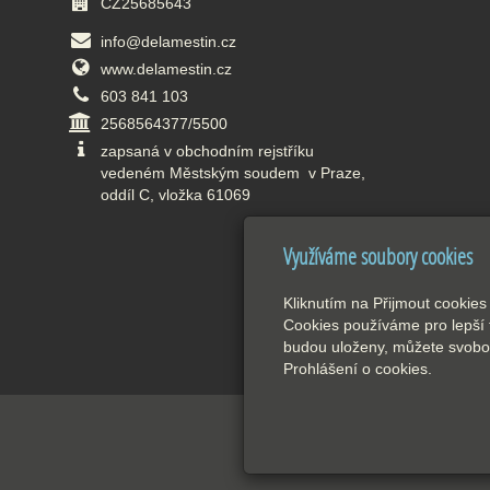
CZ25685643
info@delamestin.cz
www.delamestin.cz
603 841 103
2568564377/5500
zapsaná v obchodním rejstříku
vedeném Městským soudem v Praze,
oddíl C, vložka 61069
Využíváme soubory cookies
Kliknutím na Přijmout cookies
Cookies používáme pro lepší 
budou uloženy, můžete svobod
Prohlášení o cookies.
inPage
-
w