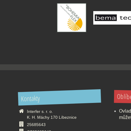
Oblíb
Kontakty
Ovlad
Interfer s. r. o.
K. H. Máchy 170 Líbeznice
můžet
25685643