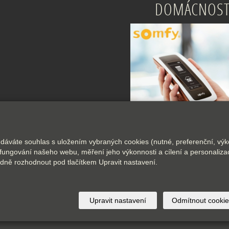
DOMÁCNOST
 dáváte souhlas s uložením vybraných cookies (nutné, preferenční, výk
fungování našeho webu, měření jeho výkonnosti a cílení a personalizac
ně rozhodnout pod tlačítkem Upravit nastavení.
© 2026
Interfer s. r. o.
-
|
Mapa webu
Upravit nastavení
Odmítnout cookie
ebové stránky
s AI,
doména
a
webhosting
u jediného 5★ regist