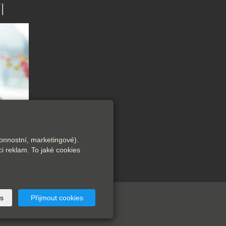
I
onnostní, marketingové).
i reklam. To jaké cookies
s
Přijmout cookies
rátora v ČR