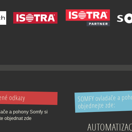
SOMFY ovladače a poho
ené odkazy
objednejte zde:
ače a pohony Somfy si
e objednat zde
AUTOMATIZA