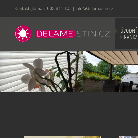
Kontaktujte nás:
603 841 103
|
info@delamestin.cz
ÚVODNÍ
STRÁNKA