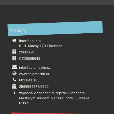
Kontakty
Interfer s. r. o.
K. H. Máchy 170 Líbeznice
25685643
CZ25685643
info@delamestin.cz
www.delamestin.cz
603 841 103
2568564377/5500
zapsaná v obchodním rejstříku vedeném
Městským soudem v Praze, oddíl C, vložka
61069