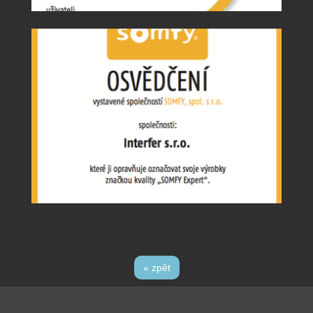
« zpět